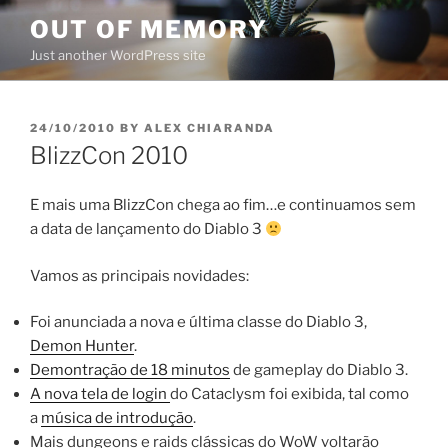
Skip
OUT OF MEMORY
to
Just another WordPress site
content
POSTED
24/10/2010
BY
ALEX CHIARANDA
ON
BlizzCon 2010
E mais uma BlizzCon chega ao fim…e continuamos sem
a data de lançamento do Diablo 3
Vamos as principais novidades:
Foi anunciada a nova e última classe do Diablo 3,
Demon Hunter
.
Demontração de 18 minutos
de gameplay do Diablo 3.
A nova tela de login
do Cataclysm foi exibida, tal como
a
música de introdução
.
Mais dungeons e raids clássicas do WoW voltarão