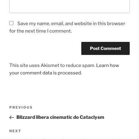
Save my name, email, and website in this browser
for the next time I comment.
This site uses Akismet to reduce spam.
Learn how
your comment data is processed.
Post
Previous
PREVIOUS
navigation
Post
Blizzard libera cinematic do Cataclysm
Next
NEXT
Post