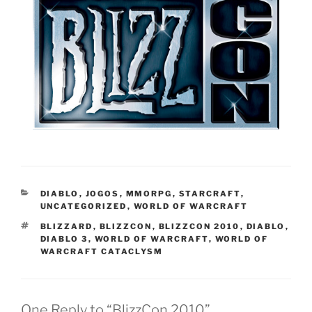
CATEGORIES
DIABLO
,
JOGOS
,
MMORPG
,
STARCRAFT
,
UNCATEGORIZED
,
WORLD OF WARCRAFT
TAGS
BLIZZARD
,
BLIZZCON
,
BLIZZCON 2010
,
DIABLO
,
DIABLO 3
,
WORLD OF WARCRAFT
,
WORLD OF
WARCRAFT CATACLYSM
One Reply to “BlizzCon 2010”