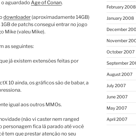
o o aguardado
Age of Conan
.
February 2008
 o
downloader
(aproximadamente 14GB)
January 2008
1GB de patchs consegui entrar no jogo
December 20
o Mike (valeu Mike).
November 20
m as seguintes:
October 2007
 que já existem extensões feitas por
September 20
August 2007
ctX 10 ainda, os gráficos são de babar, a
July 2007
ressiona.
June 2007
nte igual aos outros MMOs.
May 2007
novidade (não vi caster nem ranged
April 2007
, o personagem fica lá parado até você
ocê tem que prestar atenção no seu