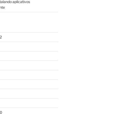
talando aplicativos
nte
2
10