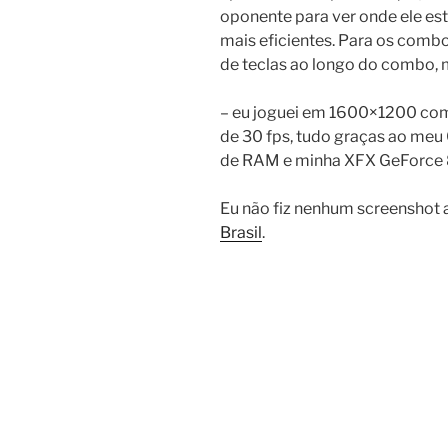
oponente para ver onde ele es
mais eficientes. Para os combo
de teclas ao longo do combo, 
– eu joguei em 1600×1200 com
de 30 fps, tudo graças ao m
de RAM e minha XFX GeForce 
Eu não fiz nenhum screenshot a
Brasil
.