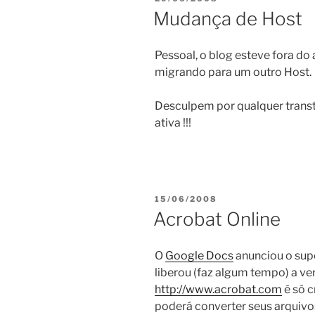
ON
Mudança de Host
Pessoal, o blog esteve fora do 
migrando para um outro Host.
Desculpem por qualquer transt
ativa !!!
POSTED
15/06/2008
ON
Acrobat Online
O
Google Docs
anunciou o supo
liberou (faz algum tempo) a ve
http://www.acrobat.com
é só c
poderá converter seus arquivos