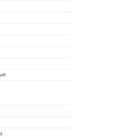
aft
d