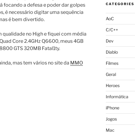
CATEGORIES
tá focando a defesa e poder dar golpes
s, é necessário digitar uma sequência
AoC
mas é bem divertido.
C/C++
 qualidade no High e fiquei com média
eu Quad Core 2.4GHz Q6600, meus 4GB
Dev
8800 GTS 320MB Fatal1ty.
Diablo
inda, mas tem vários no site da
MMO
Filmes
Geral
Heroes
Informática
iPhone
Jogos
Mac