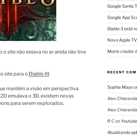
Google Santa T
Google App Scr
Diablo 3 está n
Novo Apple TV
Morre criador 
 o site não estava no ar ainda não tive
RECENT CO
o site para o
Diablo III
.
Sophia Mayo
o
que mantém a visão em perspectiva
 2D emulava o 3D, existem novas
Alex Chiarand
eons para serem explorados.
Alex Chiarand
R C
on
Youtube
Atualizando ap