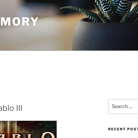
EMORY
Search
blo III
for:
RECENT POS