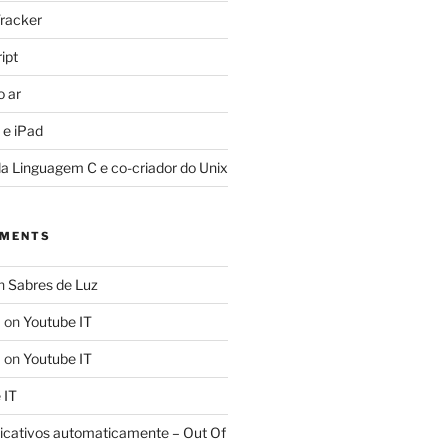
racker
ipt
o ar
 e iPad
da Linguagem C e co-criador do Unix
MMENTS
n
Sabres de Luz
a
on
Youtube IT
a
on
Youtube IT
 IT
licativos automaticamente – Out Of