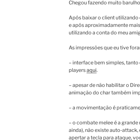
Chegou fazendo muito barulh
Após baixar o client utilizando
e após aproximadamente mais 
utilizando a conta do meu amig
As impressões que eu tive fora
– interface bem simples, tanto
players
aqui
.
– apesar de não habilitar o Dire
animação do char também imp
– a movimentação é praticame
– o combate melee é a grande 
ainda), não existe auto-attack
apertar a tecla para ataque, v