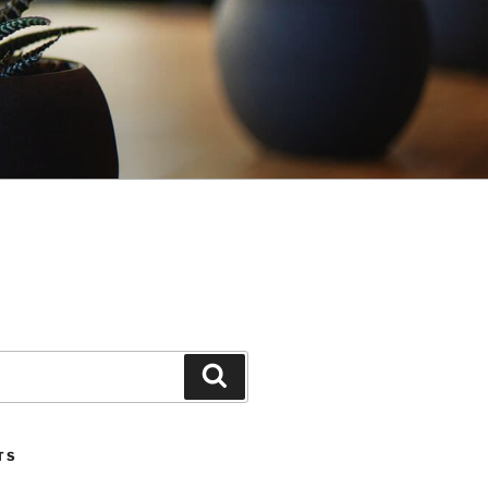
Search
TS