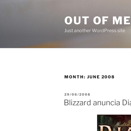
Skip
to
OUT OF M
content
Just another WordPress site
MONTH:
JUNE 2008
POSTED
29/06/2008
ON
Blizzard anuncia Dia