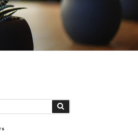
Search
TS