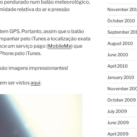
sso pendurado num balão meteorológico,
midade relativa do ar e pressão
November 20
October 2010
 tem GPS. Portanto, assim que o balão
September 20
mpanhar pelo iTunes a localização exata
August 2010
rece um serviço pago (
MobileMe
) que
iPhone pelo iTunes.
June 2010
April 2010
 são imagens impressionantes!
January 2010
dem ser vistos
aqui
.
November 20
October 2009
July 2009
June 2009
April 2009