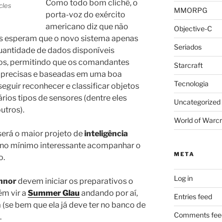
Como todo bom clichê, o
cles
MMORPG
porta-voz do exército
americano diz que não
Objective-C
s esperam que o novo sistema apenas
Seriados
quantidade de dados disponíveis
os, permitindo que os comandantes
Starcraft
 precisas e baseadas em uma boa
Tecnologia
nseguir reconhecer e classificar objetos
rios tipos de sensores (dentre eles
Uncategorized
utros).
World of Warcr
será o maior projeto de
inteligência
 no mínimo interessante acompanhar o
META
o.
Log in
nnor
devem iniciar os preparativos o
ém vir a
Summer Glau
andando por aí,
Entries feed
 (se bem que ela já deve ter no banco de
Comments fee
.