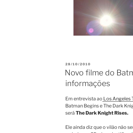
POSTED
28/10/2010
ON
Novo filme do Bat
informações
Em entrevista ao
Los Angeles 
Batman Begins e The Dark Knig
será
The Dark Knight Rises.
Ele ainda diz que o vilão não s