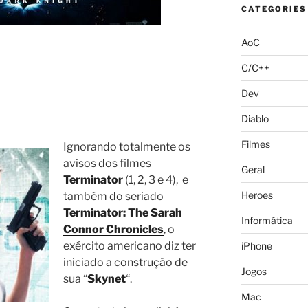
CATEGORIES
AoC
C/C++
Dev
Diablo
Filmes
Ignorando totalmente os
avisos dos filmes
Geral
Terminator
(1, 2, 3 e 4), e
Heroes
também do seriado
Terminator: The Sarah
Informática
Connor Chronicles
, o
exército americano diz ter
iPhone
iniciado a construção de
Jogos
sua “
Skynet
“.
Mac