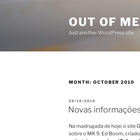
Skip
to
OUT OF M
content
Just another WordPress site
MONTH:
OCTOBER 2010
POSTED
29/10/2010
ON
Novas informações
Na madrugada de hoje, o site 
sobre o MK 9. Ed Boom, criado