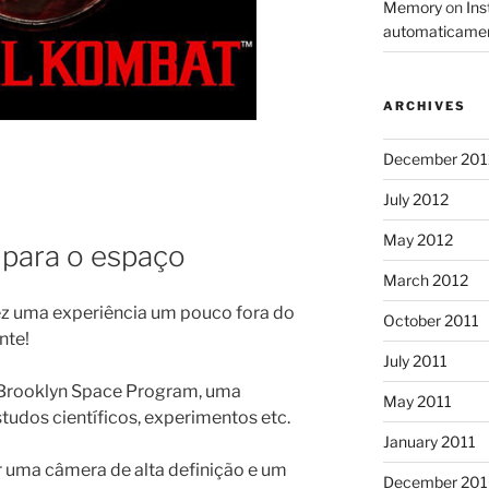
Memory
on
Ins
automaticame
ARCHIVES
December 201
July 2012
May 2012
para o espaço
March 2012
z uma experiência um pouco fora do
October 2011
nte!
July 2011
 Brooklyn Space Program, uma
May 2011
udos científicos, experimentos etc.
January 2011
r uma câmera de alta definição e um
December 20