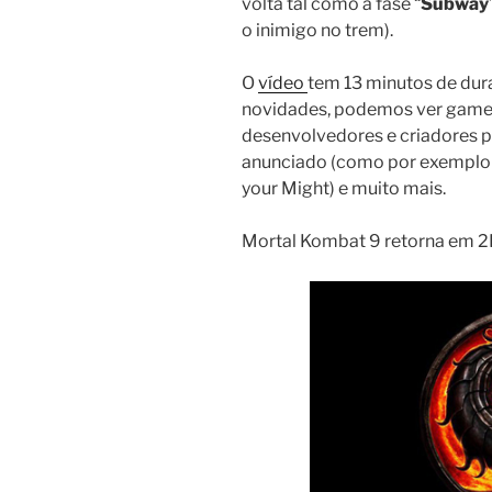
volta tal como a fase “
Subway
o inimigo no trem).
O
vídeo
tem 13 minutos de dur
novidades, podemos ver gamepl
desenvolvedores e criadores pa
anunciado (como por exemplo 
your Might) e muito mais.
Mortal Kombat 9 retorna em 2