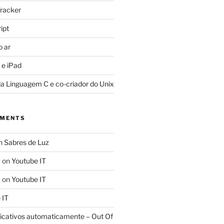
racker
ipt
o ar
 e iPad
da Linguagem C e co-criador do Unix
MMENTS
n
Sabres de Luz
a
on
Youtube IT
a
on
Youtube IT
 IT
licativos automaticamente – Out Of