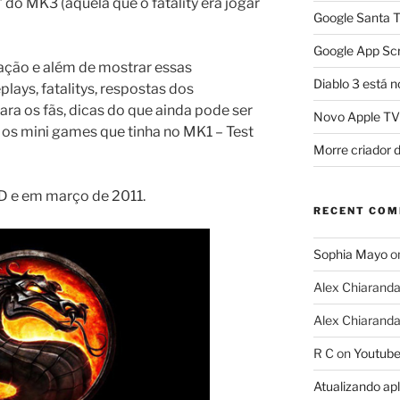
” do MK3 (aquela que o fatality era jogar
Google Santa T
Google App Scr
ação e além de mostrar essas
Diablo 3 está n
ays, fatalitys, respostas dos
ra os fãs, dicas do que ainda pode ser
Novo Apple TV
os mini games que tinha no MK1 – Test
Morre criador 
D e em março de 2011.
RECENT CO
Sophia Mayo
o
Alex Chiarand
Alex Chiarand
R C
on
Youtube
Atualizando ap