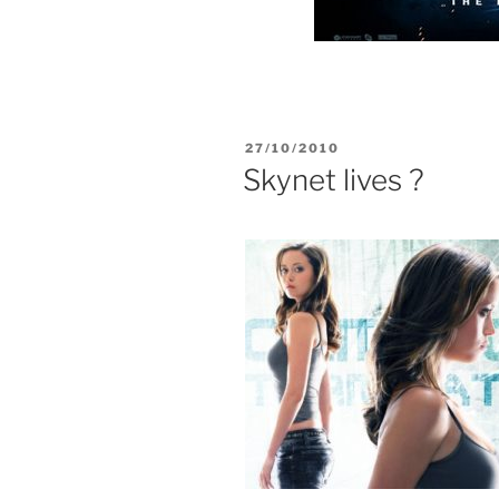
POSTED
27/10/2010
ON
Skynet lives ?