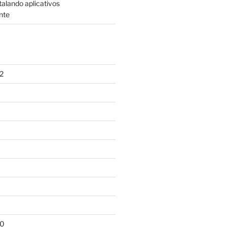
talando aplicativos
nte
2
10