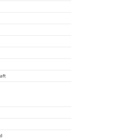
aft
d