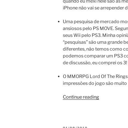
quando eu mexi nele são as me
iPhone não vai se arrepender d
Uma pesquisa de mercado most
ansiosos pelo PS MOVE. Segund
seus Wii pelo PS3. Minha opini
“pesquisas” são uma grande be
diferentes, não temos como 
podemos comparar um PS3 co
de discussão, eu comprei os 3! 
O MMORPG Lord Of The Rings O
impressões do jogo são muito 
“Visão
Continue reading
geral”
POSTED
01/09/2010