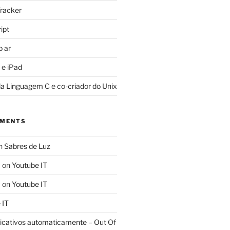
racker
ipt
o ar
 e iPad
da Linguagem C e co-criador do Unix
MMENTS
n
Sabres de Luz
a
on
Youtube IT
a
on
Youtube IT
 IT
licativos automaticamente – Out Of