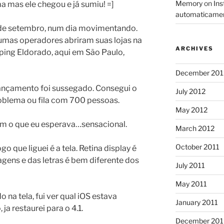
Memory
on
Ins
ma mas ele chegou e já sumiu! =]
automaticame
7 de setembro, num dia movimentando.
lgumas operadores abriram suas lojas na
ARCHIVES
ing Eldorado, aqui em São Paulo,
December 201
ançamento foi sussegado. Consegui o
July 2012
oblema ou fila com 700 pessoas.
May 2012
bem o que eu esperava…sensacional.
March 2012
October 2011
 que liguei é a tela. Retina display é
gens e das letras é bem diferente dos
July 2011
May 2011
 na tela, fui ver qual iOS estava
January 2011
 ja restaurei para o 4.1.
December 20