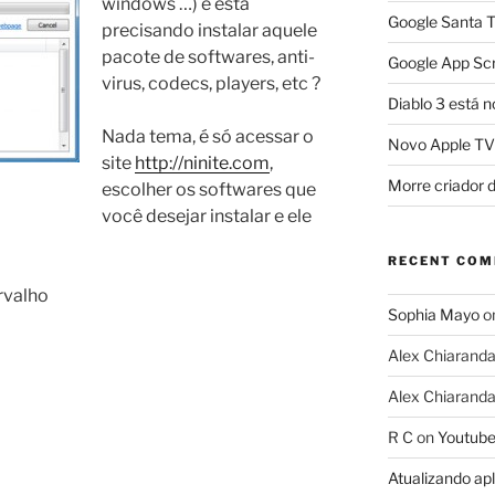
windows …) e está
Google Santa T
precisando instalar aquele
pacote de softwares, anti-
Google App Scr
virus, codecs, players, etc ?
Diablo 3 está n
Nada tema, é só acessar o
Novo Apple TV
site
http://ninite.com
,
Morre criador 
escolher os softwares que
você desejar instalar e ele
RECENT CO
rvalho
Sophia Mayo
o
Alex Chiarand
Alex Chiarand
R C
on
Youtube
Atualizando ap