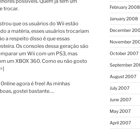
lhores possíveis. Quem já tem um
February 2008
e trocar.
January 2008
rou que os usuários do Wii estão
December 20
o a matéria, esses usuários trocariam
ão a respeito disso é que essas
November 20
steira. Os consoles dessa geração são
comparar um Wii com um PS3, mas
October 2007
m um XBOX 360. Como eu não gosto
September 20
=]
August 2007
nline agora é free! As minhas
July 2007
boas, gostei bastante….
June 2007
May 2007
April 2007