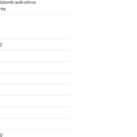
talando aplicativos
nte
2
10