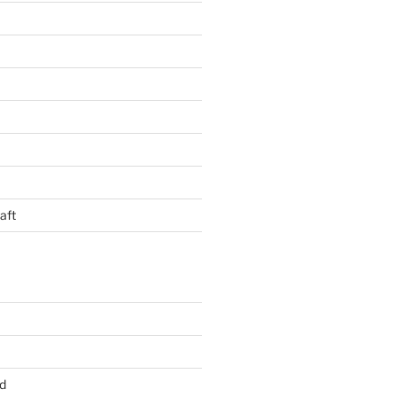
aft
d