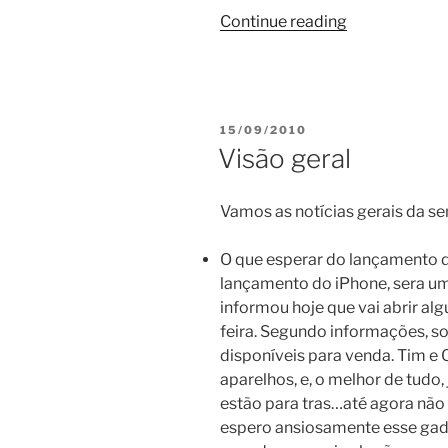
“Apple
Continue reading
libera
iOS
4.2
Beta”
POSTED
15/09/2010
ON
Visão geral
Vamos as notícias gerais da s
O que esperar do lançamento 
lançamento do iPhone, sera u
informou hoje que vai abrir a
feira. Segundo informações, s
disponíveis para venda. Tim e 
aparelhos, e, o melhor de tudo
estão para tras…até agora não
espero ansiosamente esse gadg