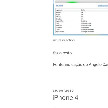
ninite in action
faz o resto.
Fonte: indicação do Angelo Ca
POSTED
19/09/2010
ON
iPhone 4