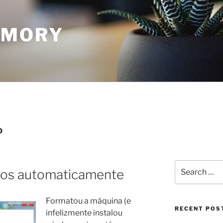
EMORY
0
Search
ivos automaticamente
for:
Formatou a máquina (e
RECENT POS
infelizmente instalou