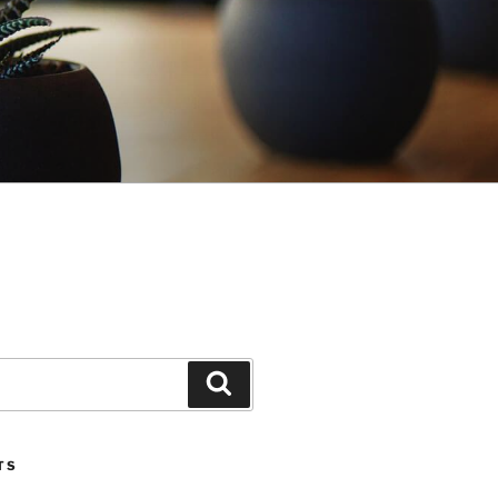
Search
TS