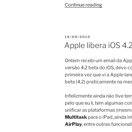
“iPhone
Continue reading
4”
POSTED
16/09/2010
ON
Apple libera iOS 4.
Ontem recebi um email da Appl
versão 4.2 beta do iOS, devo co
primeira vez que vi a Apple lanç
beta (4.2) praticamente na m
Infelizmente ainda não tive te
pelo que eu li, tem algumas co
unificar as plataformas (mesma
Multitask
para o iPad, ainda i
AirPlay
, entre outras funciona