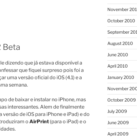
November 20
October 2010
September 20
August 2010
2 Beta
June 2010
e dizendo que já estava disponível a
April 2010
nfessar que fiquei surpreso pois foi a
January 2010
ar uma versão oficial do iOS (4.1) e a
esma semana.
November 20
mpo de baixar e instalar no iPhone, mas
October 2009
isas interessantes. Alem de finalmente
July 2009
 versão de iOS para iPhone e iPad) e do
ntroduziram o
AirPrint
(para o iPad) e o
June 2009
lidades.
April 2009