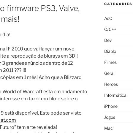
CATEGORIES
 firmware PS3, Valve,
 mais!
AoC
C/C++
 dia!
Dev
 na IF 2010 que vai lançar um novo
Diablo
ite a reprodução de blurays em 3D!!
Filmes
 3 grandes anúncios dentro de 12
2011 ???!!!!
Geral
 cópias em 1 mês! Acho que a Blizzard
Heroes
 do World of Warcraft está em andamento
Informática
 interesse em fazer um filme sobre o
iPhone
9 está disponível. Este pode ser visto
Jogos
bat.com
Futuro” tem arte revelada!
Mac