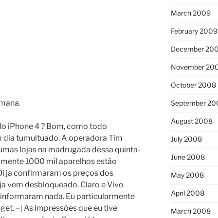
March 2009
February 2009
December 20
November 20
October 2008
emana.
September 20
August 2008
do iPhone 4 ? Bom, como todo
m dia tumultuado. A operadora Tim
July 2008
lgumas lojas na madrugada dessa quinta-
June 2008
omente 1000 mil aparelhos estão
Oi ja confirmaram os preços dos
May 2008
, ja vem desbloqueado. Claro e Vivo
April 2008
 informaram nada. Eu particularmente
et. =] As impressões que eu tive
March 2008