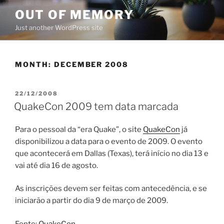
Skip
OUT OF MEMORY
to
Just another WordPress site
content
MONTH:
DECEMBER 2008
POSTED
22/12/2008
ON
QuakeCon 2009 tem data marcada
Para o pessoal da “era Quake”, o site
QuakeCon
já
disponibilizou a data para o evento de 2009. O evento
que acontecerá em Dallas (Texas), terá início no dia 13 e
vai até dia 16 de agosto.
As inscrições devem ser feitas com antecedência, e se
iniciarão a partir do dia 9 de março de 2009.
Fonte:
QuakeCon